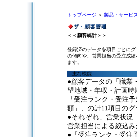
トップページ
＞
製品・サービ
＜＜顧客統計＞＞
登録済のデータを項目ごとにグ
の傾向や、営業担当の受注成績
ます。
主な機能
●顧客データの「職業
望地域・年収・計画時
「受注ランク・受注予
額」、の計11項目の
●それぞれ、営業状況
営業担当による絞込み
●「受注ランク・受注